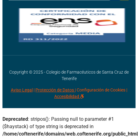
Copyright © 2025 - Colegio de Farmacéuticos de Santa Cruz de
Tenerife
Aviso Legal
|
Protección de Datos |
Configuración de Cookies
|
Accesibilidad
Deprecated
: stripos(): Passing null to parameter #1
($haystack) of type string is deprecated in
/home/coftenerife/domains/web.coftenerife.org/public_htm