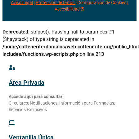
Aviso Legal
|
Protección de Datos |
Configuración de Cookies
|
Accesibilidad
Deprecated
: stripos(): Passing null to parameter #1
($haystack) of type string is deprecated in
/home/coftenerife/domains/web.coftenerife.org/public_htm
includes/functions.wp-scripts.php
on line
213
Área Privada
Accede aquí para consultar:
Circulares, Notificaciones, Información para Farmacias,
Servicios Exclusivos
Ventanilla Única