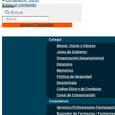
Saltar al contenido
Buscar
Buscar
Acceso Colegiados
Colegio
Misión, Visión y Valores
Junta de Gobierno
Organización Departamental
Estatutos
Memorias
Politica de Seguridad
Deontología
Código Ético y de Conducta
Canal de Comunicación
Ciudadanos
Servicios Profesionales Farmacéuti
Buscador de Farmacias / Farmacias