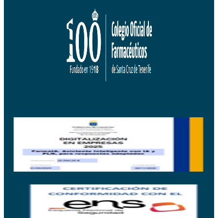
Facebook-square
Instagram
Youtube-square
Twitter-square
Linkedin
Microphone