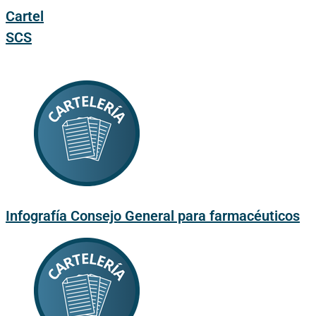
Cartel
SCS
Infografía Consejo General para farmacéuticos