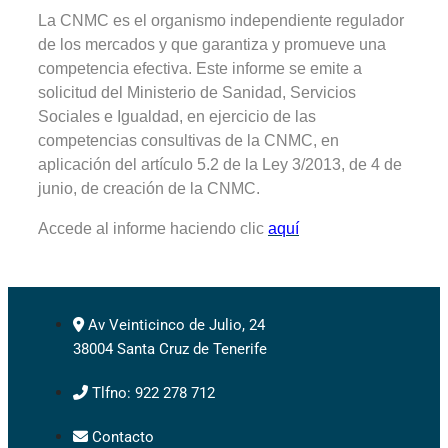
La CNMC es el organismo independiente regulador
de los mercados y que garantiza y promueve una
competencia efectiva. Este informe se emite a
solicitud del Ministerio de Sanidad, Servicios
Sociales e Igualdad, en ejercicio de las
competencias consultivas de la CNMC, en
aplicación del artículo 5.2 de la Ley 3/2013, de 4 de
junio, de creación de la CNMC.
Accede al informe haciendo clic
aquí
Av Veinticinco de Julio, 24
38004 Santa Cruz de Tenerife
Tlfno: 922 278 712
Contacto