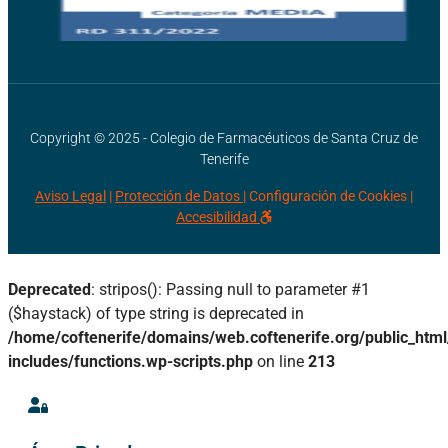
Copyright © 2025 - Colegio de Farmacéuticos de Santa Cruz de
Tenerife
Aviso Legal
|
Protección de Datos |
Configuración de Cookies
|
Accesibilidad
Deprecated
: stripos(): Passing null to parameter #1
($haystack) of type string is deprecated in
/home/coftenerife/domains/web.coftenerife.org/public_htm
includes/functions.wp-scripts.php
on line
213