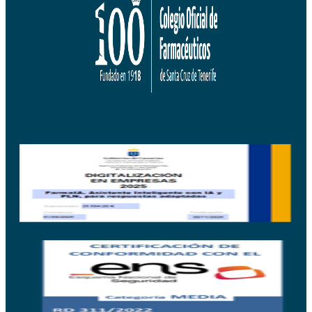
Facebook-square
Instagram
Youtube-square
Twitter-square
Linkedin
Microphone