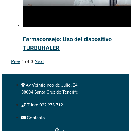
Farmaconsejo: Uso del dispositivo
TURBUHALER
Prev
1
of
3
Next
Av Veinticinco de Julio, 24
38004 Santa Cruz de Tenerife
Tlfno: 922 278 712
Contacto