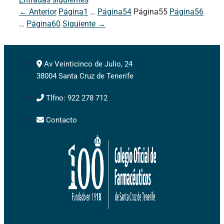
←
Anterior
Página
1
…
Página
54
Página
55
Página
56
…
Página
60
Siguiente
→
Av Veinticinco de Julio, 24
38004 Santa Cruz de Tenerife
Tlfno: 922 278 712
Contacto
Facebook-square
Instagram
Youtube-square