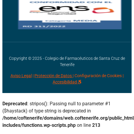
Copyright © 2025 - Colegio de Farmacéuticos de Santa Cruz de
Tenerife
Aviso Legal
|
Protección de Datos |
Configuración de Cookies
|
Accesibilidad
Deprecated
: stripos(): Passing null to parameter #1
($haystack) of type string is deprecated in
/home/coftenerife/domains/web.coftenerife.org/public_htm
includes/functions.wp-scripts.php
on line
213