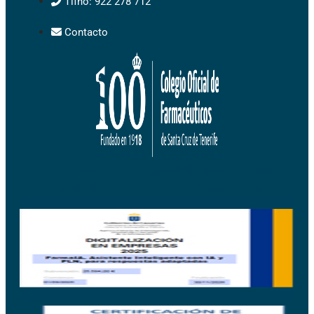
Tlfno: 922 278 712
Contacto
Facebook-square
Instagram
Youtube-square
Twitter-square
Linkedin
Microphone