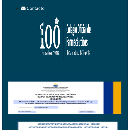
Contacto
Facebook-square
Instagram
Youtube-square
Twitter-square
Linkedin
Microphone